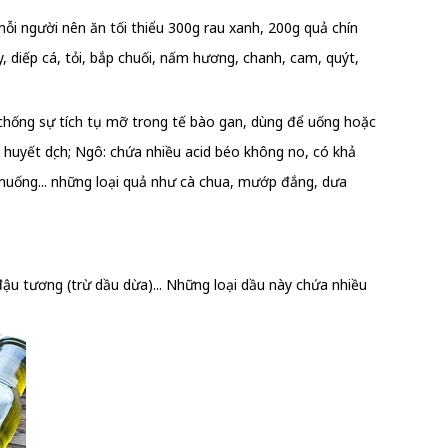
i người nên ăn tối thiểu 300g rau xanh, 200g quả chín
 diếp cá, tỏi, bắp chuối, nấm hương, chanh, cam, quýt,
chống sự tích tụ mỡ trong tế bào gan, dùng để uống hoặc
h huyết dịch; Ngô: chứa nhiều acid béo không no, có khả
u muống... những loại quả như cà chua, mướp đắng, dưa
ậu tương (trừ dầu dừa)... Những loại dầu này chứa nhiều