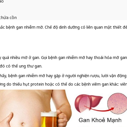
ao
 chứa cồn
c bệnh gan nhiễm mỡ. Chế độ dinh dưỡng có liên quan mật thiết đến
lũy quá nhiều mỡ ở gan. Gọi bệnh gan nhiễm mỡ hay thoái hóa mỡ gan 
đó có thể ung thư gan.
y, bệnh gan nhiễm mỡ hay gặp ở người nghiện rượu, lười vận động cơ
ỡng do thiếu hụt protein hoặc có thể do các bệnh viêm gan khác: viêm