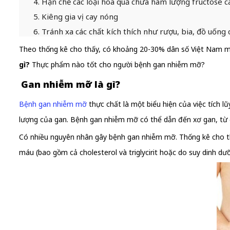
4. Hạn chế các loại hoa quả chứa hàm lượng fructose c
5. Kiêng gia vị cay nóng
6. Tránh xa các chất kích thích như rượu, bia, đồ uống
Theo thống kê cho thấy, có khoảng 20-30% dân số Việt Nam mắ
gì?
Thực phẩm nào tốt cho người bệnh gan nhiễm mỡ?
Gan nhiễm mỡ là gì?
Bệnh gan nhiễm mỡ
thực chất là một biểu hiện của việc tích 
lượng của gan. Bệnh gan nhiễm mỡ có thể dẫn đến xơ gan, từ 
Có nhiều nguyên nhân gây bệnh gan nhiễm mỡ. Thống kê cho thấ
máu (bao gồm cả cholesterol và triglycirit hoặc do suy dinh dư