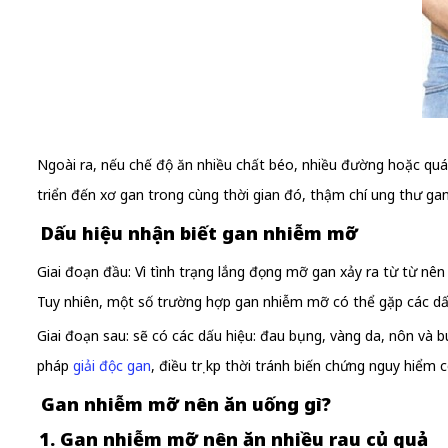
Ngoài ra, nếu chế độ ăn nhiều chất béo, nhiều đường hoặc qu
triển đến xơ gan trong cùng thời gian đó, thậm chí ung thư ga
Dấu hiệu nhận biết gan nhiễm mỡ
Giai đoạn đầu: Vì tình trạng lắng đọng mỡ gan xảy ra từ từ nê
Tuy nhiên, một số trường hợp gan nhiễm mỡ có thể gặp các dấ
Giai đoạn sau: sẽ có các dấu hiệu: đau bụng, vàng da, nôn và b
pháp
giải độc gan
, điều trị kịp thời tránh biến chứng nguy hiểm 
Gan nhiễm mỡ nên ăn uống gì?
1. Gan nhiễm mỡ nên ăn nhiều rau củ quả