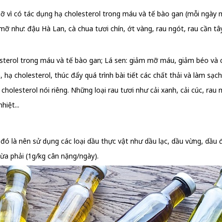
vì có tác dụng hạ cholesterol trong máu và tế bào gan (mỗi ngày mỗ
 như: đậu Hà Lan, cà chua tươi chín, ớt vàng, rau ngót, rau cần tây,
terol trong máu và tế bào gan; Lá sen: giảm mỡ máu, giảm béo và 
 hạ cholesterol, thúc đẩy quá trình bài tiết các chất thải và làm sạc
holesterol nói riêng. Những loại rau tươi như cải xanh, cải cúc, ra
hiệt...
 là nên sử dụng các loại dầu thực vật như dầu lạc, dầu vừng, dầu đ
ừa phải (1g/kg cân nặng/ngày).