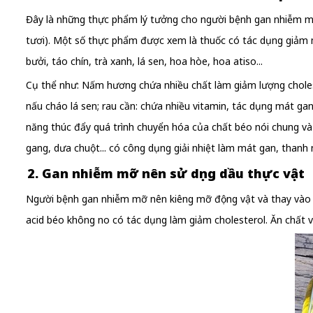
Đây là những thực phẩm lý tưởng cho người bệnh gan nhiễm mỡ 
tươi). Một số thực phẩm được xem là thuốc có tác dụng giảm mỡ
bưởi, táo chín, trà xanh, lá sen, hoa hòe, hoa atiso...
Cụ thể như: Nấm hương chứa nhiều chất làm giảm lượng choles
nấu cháo lá sen; rau cần: chứa nhiều vitamin, tác dụng mát gan,
năng thúc đẩy quá trình chuyển hóa của chất béo nói chung và c
gang, dưa chuột... có công dụng giải nhiệt làm mát gan, thanh n
2. Gan nhiễm mỡ nên sử dụng dầu thực vật
Người bệnh gan nhiễm mỡ nên kiêng mỡ động vật và thay vào đó
acid béo không no có tác dụng làm giảm cholesterol. Ăn chất v