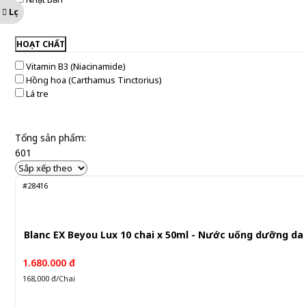
Pharmekal
Lọc
Love Care
UBB
Mega We care
HOẠT CHẤT
Vitamin B3 (Niacinamide)
Hồng hoa (Carthamus Tinctorius)
Lá tre
Tổng sản phẩm:
601
#28416
Blanc EX Beyou Lux 10 chai x 50ml - Nước uống dưỡng da
1.680.000 đ
168,000 đ/Chai