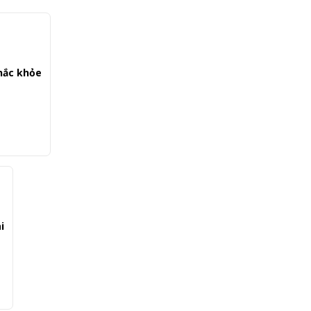
chắc khỏe
i