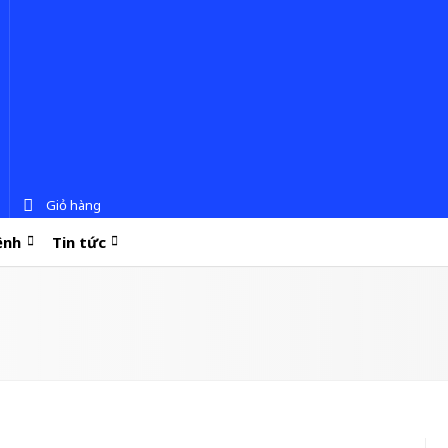
Giỏ hàng
ệnh
Tin tức