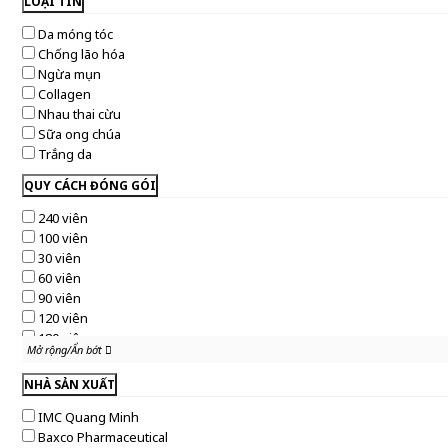
LOẠI TIN
Da móng tóc
Chống lão hóa
Ngừa mụn
Collagen
Nhau thai cừu
Sữa ong chúa
Trắng da
QUY CÁCH ĐÓNG GÓI
240 viên
100 viên
30 viên
60 viên
90 viên
120 viên
180 viên
Mở rộng/Ẩn bớt
Mở rộng/Ẩn bớt
375 viên
365 viên
NHÀ SẢN XUẤT
250 viên
IMC Quang Minh
20 viên
Baxco Pharmaceutical