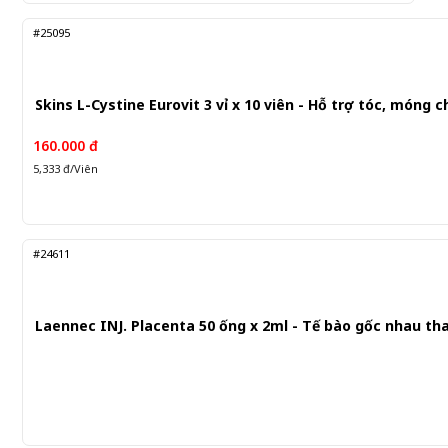
#25095
Skins L-Cystine Eurovit 3 vỉ x 10 viên - Hỗ trợ tóc, móng 
160.000 đ
5,333 đ/Viên
#24611
Laennec INJ. Placenta 50 ống x 2ml - Tế bào gốc nhau tha