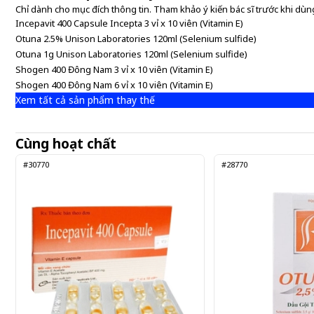
Chỉ dành cho mục đích thông tin. Tham khảo ý kiến bác sĩ trước khi dùng
Incepavit 400 Capsule Incepta 3 vỉ x 10 viên (Vitamin E)
Otuna 2.5% Unison Laboratories 120ml (Selenium sulfide)
Otuna 1g Unison Laboratories 120ml (Selenium sulfide)
Shogen 400 Đông Nam 3 vỉ x 10 viên (Vitamin E)
Shogen 400 Đông Nam 6 vỉ x 10 viên (Vitamin E)
Xem tất cả sản phẩm thay thế
Cùng hoạt chất
#30770
#28770