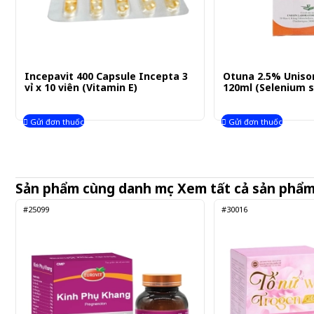
Incepavit 400 Capsule Incepta 3
Otuna 2.5% Uniso
vỉ x 10 viên (Vitamin E)
120ml (Selenium s
Gửi đơn thuốc
Gửi đơn thuốc
Sản phẩm cùng danh mục
Xem tất cả sản phẩ
#25099
#30016