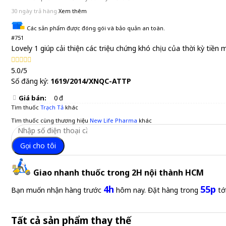
30 ngày trả hàng
Xem thêm
Các sản phẩm được đóng gói và bảo quản an toàn.
#751
Lovely 1 giúp cải thiện các triệu chứng khó chịu của thời kỳ tiền 
5.0/5
Số đăng ký:
1619/2014/XNQC-ATTP
Giá bán:
0 đ
Tìm thuốc
Trạch Tả
khác
Tìm thuốc cùng thương hiệu
New Life Pharma
khác
Gọi cho tôi
Giao nhanh thuốc trong 2H nội thành HCM
4h
55p
Bạn muốn nhận hàng trước
hôm nay. Đặt hàng trong
tớ
Tất cả sản phẩm thay thế