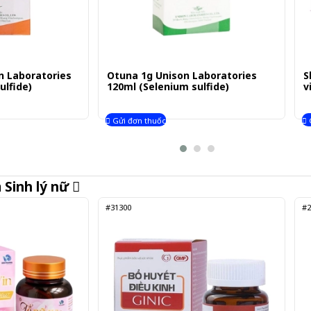
n Laboratories
Otuna 1g Unison Laboratories
S
ulfide)
120ml (Selenium sulfide)
v
Gửi đơn thuốc
m
Sinh lý nữ
#31300
#2