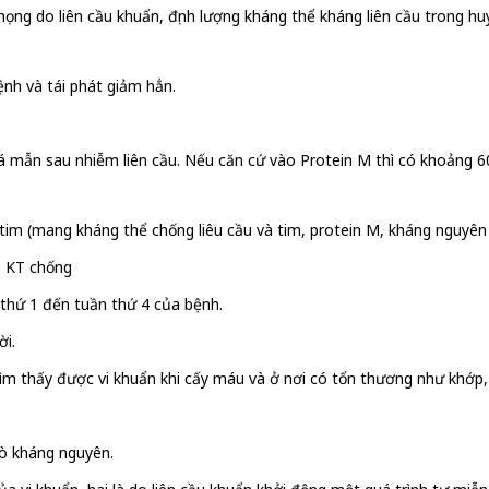
họng do liên cầu khuẩn, định lượng kháng thể kháng liên cầu trong h
 bệnh và tái phát giảm hẳn.
á mẫn sau nhiễm liên cầu. Nếu căn cứ vào Protein M thì có khoảng 60 
im (mang kháng thể chống liêu cầu và tim, protein M, kháng nguyên g
, KT chống
 thứ 1 đến tuần thứ 4 của bệnh.
ời.
tìm thấy được vi khuẩn khi cấy máu và ở nơi có tổn thương như khớp
trò kháng nguyên.