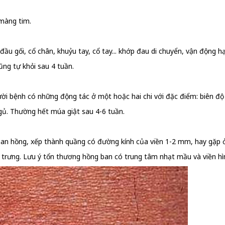
 màng tim.
ầu gối, cổ chân, khuỷu tay, cổ tay... khớp đau di chuyển, vận động 
cũng tự khỏi sau 4 tuần.
i bệnh có những động tác ở một hoặc hai chi với đặc điểm: biên độ r
gủ. Thường hết múa giật sau 4-6 tuần.
an hồng, xếp thành quầng có đường kính của viền 1-2 mm, hay gặp ở
 trưng. Lưu ý tổn thương hồng ban có trung tâm nhạt mầu và viền hì