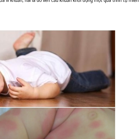
a vi khuẩn, hai là do liên cầu khuẩn khởi động một quá trình tự miễn 