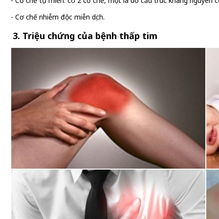
- Cơ chế tự miễn: có 2 cơ chế, một là do cấu trúc kháng nguyên củ
- Cơ chế nhiễm độc miễn dịch.
3. Triệu chứng của bệnh thấp tim