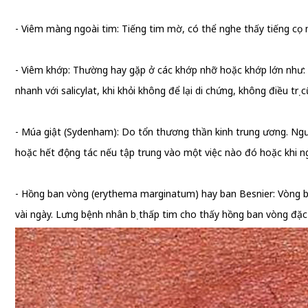
- Viêm màng ngoài tim: Tiếng tim mờ, có thể nghe thấy tiếng cọ
- Viêm khớp: Thường hay gặp ở các khớp nhỡ hoặc khớp lớn như: đ
nhanh với salicylat, khi khỏi không để lại di chứng, không điều trị 
- Múa giật (Sydenham): Do tổn thương thần kinh trung ương. Ngườ
hoặc hết động tác nếu tập trung vào một việc nào đó hoặc khi n
- Hồng ban vòng (erythema marginatum) hay ban Besnier: Vòng b
vài ngày. Lưng bệnh nhân bị thấp tim cho thấy hồng ban vòng đặc