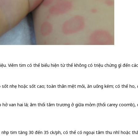
iệu. Viêm tim có thể biểu hiện từ thể không có triệu chứng gì đến cá
 sốt nhẹ hoặc sốt cao; toàn thân mệt mỏi, ăn uống kém; có thể ho, đ
 hở van hai lá; âm thổi tâm trương ở giữa mỏm (thổi carey coomb), 
ì nhịp tim tăng 30 đến 35 ck/ph, có thể có ngoại tâm thu nhĩ hoặc 