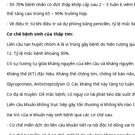
- 50-70% bệnh nhân có đợt thấp khớp cấp sau 2 – 3 tuần bị viêm 
thể tăng cao trong 65 – 90% trường hợp.
- Về điều trị: từ khi điều trị và dự phòng bằng penicillin, tỷ lệ mắc
Cơ chế bệnh sinh của thấp tim:
Liên cầu tan huyết nhóm A là vi trùng gây bệnh do hiện tượng qu
12. Tỷ lệ mắc bệnh khoảng 30%.
Có sự tương tự giữa kháng nguyên của liên cầu và kháng nguyên t
Kháng thể (KT) đặc hiệu: Kháng thể chống tim, chống tế bào não
Glycoprotein, Antistreptolysin O. Các kháng thể này tăng từ tuần
Cơ địa di truyền: Dễ mắc bệnh, có nguy cơ tái phát kéo dài suốt đ
Liên cầu khuẩn không trực tiếp gây tổn thương vì không khi nào 
Vai trò của vi khuẩn này sinh bệnh qua các cơ chế sau:
- Cơ chế miễn dịch: do liên cầu khuẩn tiết ra nội độc tố dóng vai 