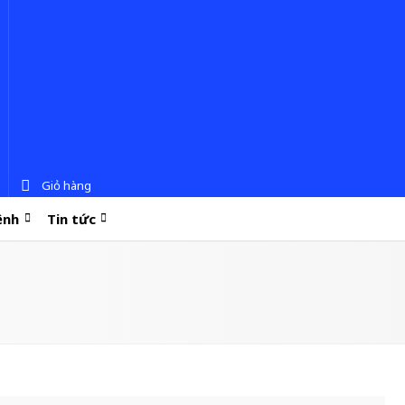
Giỏ hàng
ệnh
Tin tức