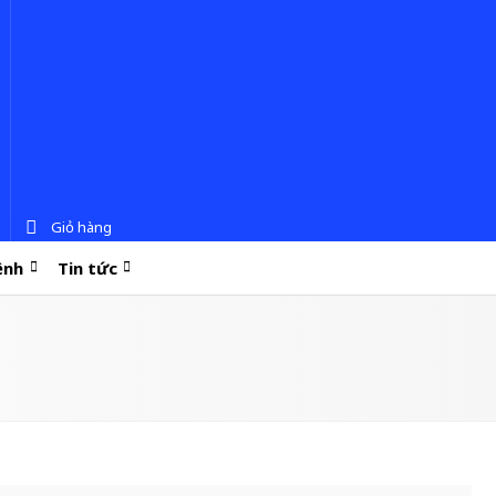
Giỏ hàng
ệnh
Tin tức