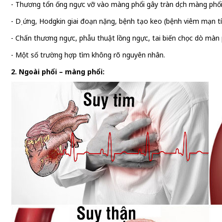
- Thương tổn ống ngực vỡ vào màng phổi gây tràn dịch màng phổi
- Dị ứng, Hodgkin giai đoạn nặng, bệnh tạo keo (bệnh viêm mạn tín
- Chấn thương ngực, phẫu thuật lồng ngực, tai biến chọc dò màn ph
- Một số trường hợp tìm không rõ nguyên nhân.
2. Ngoài phổi – màng phổi: