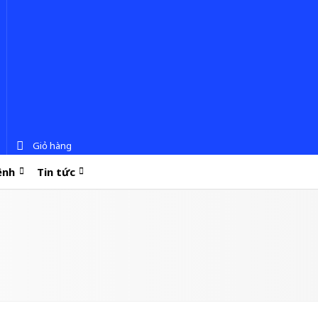
Giỏ hàng
ệnh
Tin tức