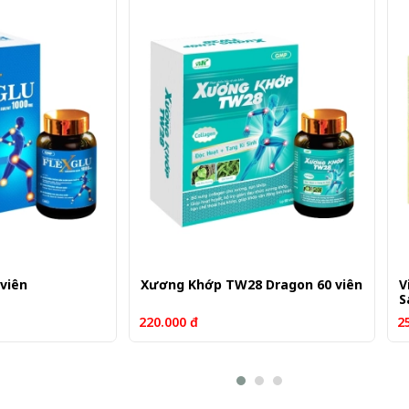
 viên
Xương Khớp TW28 Dragon 60 viên
V
S
220.000 đ
2