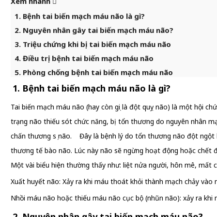
Xem nhanh
1. Bệnh tai biến mạch máu não là gì?
2. Nguyên nhân gây tai biến mạch máu não?
3. Triệu chứng khi bị tai biến mạch máu não
4. Điều trị bệnh tai biến mạch máu não
5. Phòng chống bệnh tai biến mạch máu não
1. Bệnh tai biến mạch máu não là gì?
Tai biến mạch máu não (hay còn gọi là đột quỵ não) là một hội c
trạng não thiếu sót chức năng, bị tổn thương do nguyên nhân mạ
chấn thương sọ não. Đây là bệnh lý do tổn thương não đột ngột
thương tế bào não. Lúc này não sẽ ngừng hoạt động hoặc chết đi 
Một vài biểu hiện thường thấy như: liệt nửa người, hôn mê, mất c
Xuất huyết não: Xảy ra khi máu thoát khỏi thành mạch chảy và
Nhồi máu não hoặc thiếu máu não cục bộ (nhũn não): xảy ra khi 
2. Nguyên nhân gây tai biến mạch máu não?