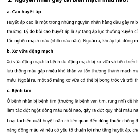
a. Cao huyết áp
Huyết áp cao là một trong những nguyên nhân hàng đầu gây ra bệ
thường. Lý do bởi cao huyết áp là sự tăng áp lực thường xuyên 
tắc nghẽn mạch máu (nhồi máu não). Ngoài ra, khi áp lực dòng 
b. Xơ vữa động mạch
Xơ vữa động mạch là bệnh do động mạch bị xơ vữa và tiến triển
lưu thông máu gặp nhiều khó khăn và tổn thương thành mạch má
máu. Ngoài ra, một số mảng xơ vữa có thể bị bong tróc và trôi 
c. Bệnh tim
Ở bệnh nhân bị bệnh tim (thường là bệnh van tim, rung nhĩ) dễ 
làm tắc đột ngột dòng máu nuôi não, gây ra đột quỵ nhồi máu nã
Loại tai biến xuất huyết não có liên quan đến dùng thuốc chống 
năng đông máu và nếu có yếu tố thuận lợi như tăng huyết áp, ch