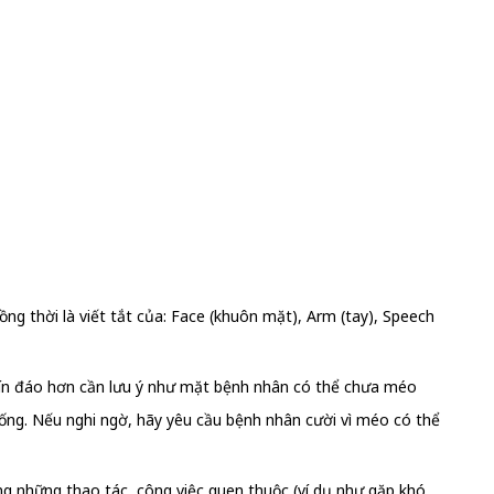
ng thời là viết tắt của: Face (khuôn mặt), Arm (tay), Speech
 kín đáo hơn cần lưu ý như mặt bệnh nhân có thể chưa méo
uống. Nếu nghi ngờ, hãy yêu cầu bệnh nhân cười vì méo có thể
ong những thao tác, công việc quen thuộc (ví dụ như gặp khó