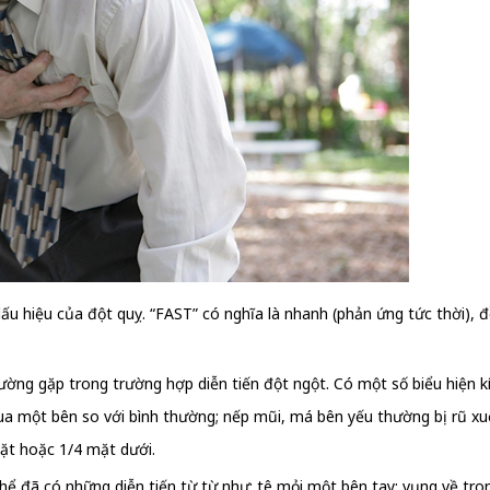
ấu hiệu của đột quỵ. “FAST” có nghĩa là nhanh (phản ứng tức thời), đồ
ường gặp trong trường hợp diễn tiến đột ngột. Có một số biểu hiện
qua một bên so với bình thường; nếp mũi, má bên yếu thường bị rũ x
mặt hoặc 1/4 mặt dưới.
ó thể đã có những diễn tiến từ từ như: tê mỏi một bên tay; vụng về tr