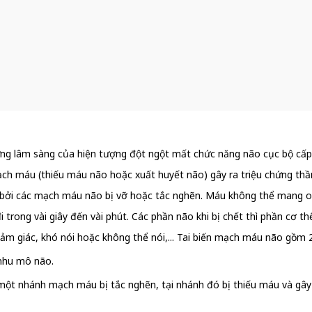
hứng lâm sàng của hiện tượng đột ngột mất chức năng não cục bộ cấp t
ch máu (thiếu máu não hoặc xuất huyết não) gây ra triệu chứng thần
 bởi các mạch máu não bị vỡ hoặc tắc nghẽn. Máu không thể mang oxy
trong vài giây đến vài phút. Các phần não khi bị chết thì phần cơ 
ảm giác, khó nói hoặc không thể nói,... Tai biến mạch máu não gồm 2 
o nhu mô não.
một nhánh mạch máu bị tắc nghẽn, tại nhánh đó bị thiếu máu và gây 