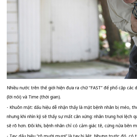
Nhiều nước trên thế giới hiện đưa ra chữ “FAST” để phổ cập các d
(lời nói) và Time (thời gian).
- Khuôn mặt: dấu hiệu dễ nhận thấy là mặt bệnh nhân bị méo, th
nhưng khi nhìn kỹ sẽ thấy sự mất cân xứng: nhân trung hơi lệch 
sẽ rõ hơn. Đôi khi, bệnh nhân chỉ có cảm giác tê, cứng nửa bên 
- Tay: dấu hiệu “rõ mười mươi” là tay bị liệt. Nhưng trước đó, c