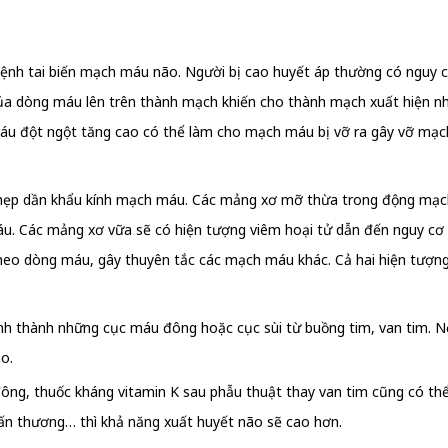
nh tai biến mạch máu não. Người bị cao huyết áp thường có nguy cơ b
của dòng máu lên trên thành mạch khiến cho thành mạch xuất hiện nh
máu đột ngột tăng cao có thể làm cho mạch máu bị vỡ ra gây vỡ mạc
 hẹp dần khẩu kính mạch máu. Các mảng xơ mỡ thừa trong động mạch
u. Các mảng xơ vữa sẽ có hiện tượng viêm hoại tử dẫn đến nguy cơ
theo dòng máu, gây thuyên tắc các mạch máu khác. Cả hai hiện tượn
hình thành những cục máu đông hoặc cục sùi từ buồng tim, van tim. 
o.
đông, thuốc kháng vitamin K sau phẫu thuật thay van tim cũng có th
ấn thương… thì khả năng xuất huyết não sẽ cao hơn.