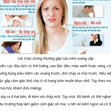
Các triệu chứng thường gặp của viêm xoang cấp
bên. Lúc đầu dịch có thể loãng, sau đặc dần, màu xanh hoặc vàng, c
 xuống họng (nếu niêm các xoang trước, dịch chảy ra mũi trước. Nếu v
oặc gây cảm giác khó chịu ở cổ họng luôn muốn khạc nhổ. Tùy theo mức
ùi hôi, khắm (hôi miệng).
xảy ra ở hai bên, đi kèm với chảy mũi. Tùy mức độ bệnh có thể nghẹt
iều trường hợp làm giảm cảm giác về mùi, vị nên ăn kém ngon và có