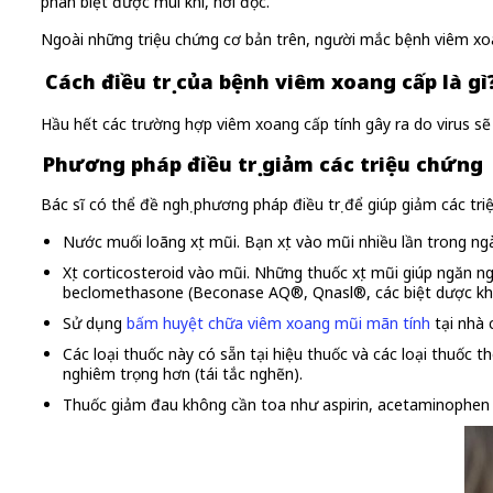
phân biệt được mùi khí, hơi độc.
Ngoài những triệu chứng cơ bản trên, người mắc bệnh viêm xoa
Cách điều trị của bệnh viêm xoang cấp là gì
Hầu hết các trường hợp viêm xoang cấp tính gây ra do virus sẽ 
Phương pháp điều trị giảm các triệu chứng
Bác sĩ có thể đề nghị phương pháp điều trị để giúp giảm các t
Nước muối loãng xịt mũi. Bạn xịt vào mũi nhiều lần trong ng
Xịt corticosteroid vào mũi. Những thuốc xịt mũi giúp ngăn
beclomethasone (Beconase AQ®, Qnasl®, các biệt dược kh
Sử dụng
bấm huyệt chữa viêm xoang mũi mãn tính
tại nhà 
Các loại thuốc này có sẵn tại hiệu thuốc và các loại thuốc t
nghiêm trọng hơn (tái tắc nghẽn).
Thuốc giảm đau không cần toa như aspirin, acetaminophen (T