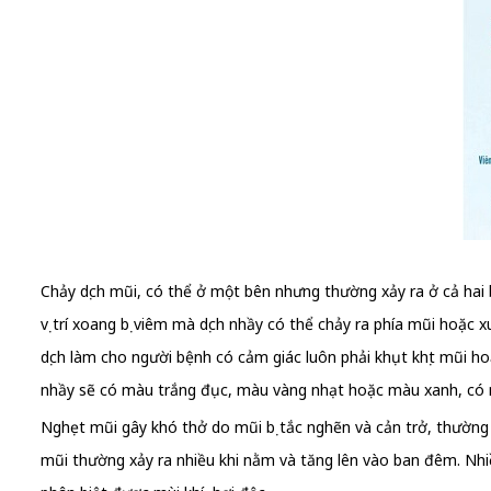
Chảy dịch mũi, có thể ở một bên nhưng thường xảy ra ở cả hai 
vị trí xoang bị viêm mà dịch nhầy có thể chảy ra phía mũi hoặc
dịch làm cho người bệnh có cảm giác luôn phải khụt khịt mũi h
nhầy sẽ có màu trắng đục, màu vàng nhạt hoặc màu xanh, có m
Nghẹt mũi gây khó thở do mũi bị tắc nghẽn và cản trở, thường 
mũi thường xảy ra nhiều khi nằm và tăng lên vào ban đêm. Nh