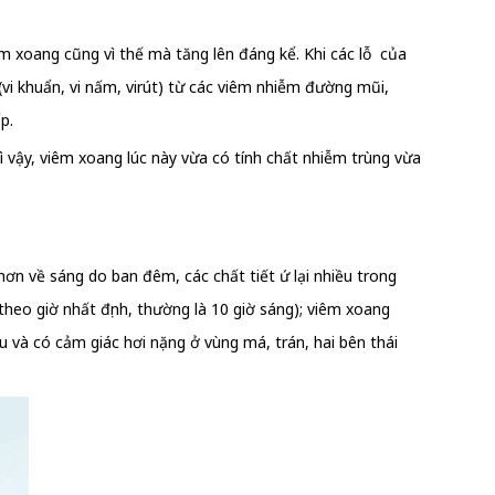
êm xoang cũng vì thế mà tăng lên đáng kể. Khi các lỗ của
vi khuẩn, vi nấm, virút) từ các viêm nhiễm đường mũi,
p.
Vì vậy, viêm xoang lúc này vừa có tính chất nhiễm trùng vừa
ơn về sáng do ban đêm, các chất tiết ứ lại nhiều trong
heo giờ nhất định, thường là 10 giờ sáng); viêm xoang
và có cảm giác hơi nặng ở vùng má, trán, hai bên thái