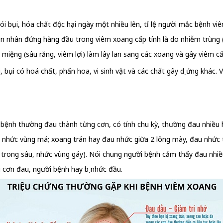
ói bụi, hóa chất độc hại ngày một nhiều lên, tỉ lệ người mắc bệnh vi
n nhân đứng hàng đầu trong viêm xoang cấp tính là do nhiễm trùng (
iệng (sâu răng, viêm lợi) làm lây lan sang các xoang và gây viêm cấ
 bụi có hoá chất, phấn hoa, vi sinh vật và các chất gây dị ứng khác. 
 bệnh thường đau thành từng cơn, có tính chu kỳ, thường đau nhiều h
 nhức vùng má; xoang trán hay đau nhức giữa 2 lông mày, đau nhức t
ong sâu, nhức vùng gáy). Nói chung người bệnh cảm thấy đau nhiều 
i cơn đau, người bệnh hay bị nhức đầu.