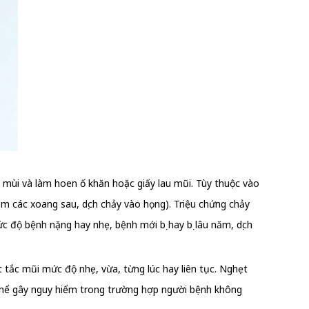
ó mùi và làm hoen ố khăn hoặc giấy lau mũi. Tùy thuộc vào
iêm các xoang sau, dịch chảy vào họng). Triệu chứng chảy
 độ bệnh nặng hay nhẹ, bệnh mới bị hay bị lâu năm, dịch
 tắc mũi mức độ nhẹ, vừa, từng lúc hay liên tục. Nghẹt
 thể gây nguy hiểm trong trường hợp người bệnh không