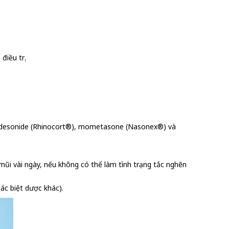
iều trị.
, budesonide (Rhinocort®), mometasone (Nasonex®) và
g mũi vài ngày, nếu không có thể làm tình trạng tắc nghẽn
ác biệt dược khác).