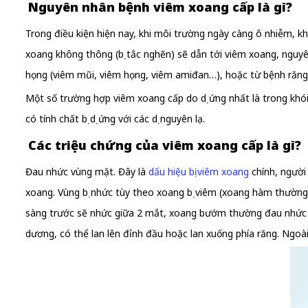
Nguyên nhân bệnh viêm xoang cấp là gì?
Trong điều kiện hiện nay, khi môi trường ngày càng ô nhiễm, kh
xoang không thông (bị tắc nghẽn) sẽ dẫn tới viêm xoang, nguyê
họng (viêm mũi, viêm họng, viêm amiđan…), hoặc từ bệnh răng m
Một số trường hợp viêm xoang cấp do dị ứng nhất là trong khói,
có tính chất bị dị ứng với các dị nguyên lạ.
Các triệu chứng của viêm xoang cấp là gì?
Đau nhức vùng mặt. Đây là
dấu hiệu bị viêm xoang
chính, người
xoang. Vùng bị nhức tùy theo xoang bị viêm (xoang hàm thường
sàng trước sẽ nhức giữa 2 mắt, xoang bướm thường đau nhức tr
dương, có thể lan lên đỉnh đầu hoặc lan xuống phía răng. Ngoà