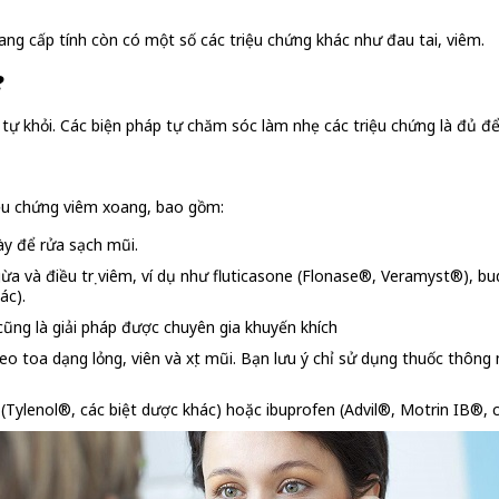
ng cấp tính còn có một số các triệu chứng khác như đau tai, viêm.
?
tự khỏi. Các biện pháp tự chăm sóc làm nhẹ các triệu chứng là đủ để đ
riệu chứng viêm xoang, bao gồm:
ày để rửa sạch mũi.
 ngừa và điều trị viêm, ví dụ như fluticasone (Flonase®, Veramyst®)
ác).
cũng là giải pháp được chuyên gia khuyến khích
heo toa dạng lỏng, viên và xịt mũi. Bạn lưu ý chỉ sử dụng thuốc thôn
ylenol®, các biệt dược khác) hoặc ibuprofen (Advil®, Motrin IB®, c