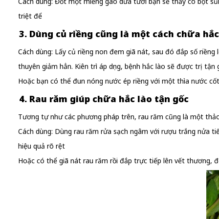
Cách dùng: Đốt một miếng gáo dừa tươi bạn sẽ thấy có bọt sủi lên
triệt để
3. Dùng củ riềng cũng là một cách chữa hắc
Cách dùng: Lấy củ riềng non đem giã nát, sau đó đắp số riềng 
thuyên giảm hẳn. Kiên trì áp dụng, bệnh hắc lào sẽ được trị tận 
Hoặc bạn có thể đun nóng nước ép riềng với một thìa nước cốt 
4. Rau răm giúp chữa hắc lào tận gốc
Tương tự như các phương pháp trên, rau răm cũng là một thảo d
Cách dùng: Dùng rau răm rửa sạch ngâm với rượu trắng nửa tiến
hiệu quả rõ rệt
Hoặc có thể giã nát rau răm rồi đắp trực tiếp lên vết thương,