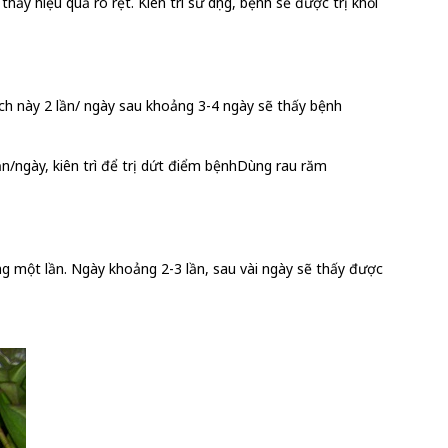
ấy hiệu quả rõ rệt. Kiên trì sử dụng, bệnh sẽ được trị khỏi
ch này 2 lần/ ngày sau khoảng 3-4 ngày sẽ thấy bệnh
ần/ngày, kiên trì để trị dứt điểm bệnhDùng rau răm
ng một lần. Ngày khoảng 2-3 lần, sau vài ngày sẽ thấy được