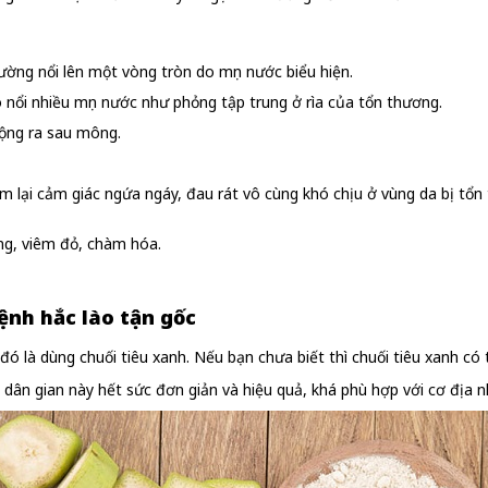
ường nổi lên một vòng tròn do mụn nước biểu hiện.
 nổi nhiều mụn nước như phỏng tập trung ở rìa của tổn thương.
rộng ra sau mông.
lại cảm giác ngứa ngáy, đau rát vô cùng khó chịu ở vùng da bị tổn 
ng, viêm đỏ, chàm hóa.
ệnh hắc lào tận gốc
 là dùng chuối tiêu xanh. Nếu bạn chưa biết thì chuối tiêu xanh có 
n gian này hết sức đơn giản và hiệu quả, khá phù hợp với cơ địa nhiều