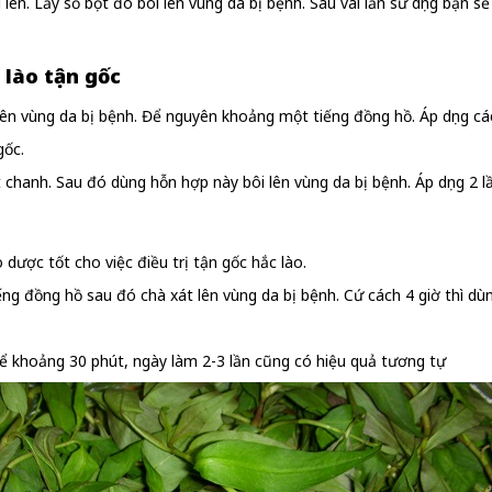
. Lấy số bọt đó bôi lên vùng da bị bệnh. Sau vài lần sử dụng bạn sẽ th
 lào tận gốc
lên vùng da bị bệnh. Để nguyên khoảng một tiếng đồng hồ. Áp dụng cá
gốc.
chanh. Sau đó dùng hỗn hợp này bôi lên vùng da bị bệnh. Áp dụng 2 l
ược tốt cho việc điều trị tận gốc hắc lào.
g đồng hồ sau đó chà xát lên vùng da bị bệnh. Cứ cách 4 giờ thì dù
 để khoảng 30 phút, ngày làm 2-3 lần cũng có hiệu quả tương tự