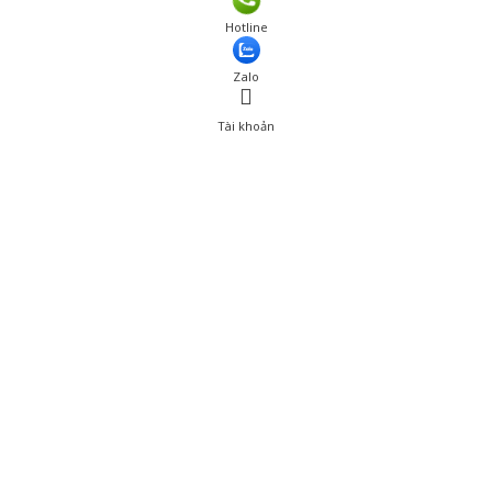
Giá: 112,000 đ
Hotline
Thêm vào giỏ hàng
Zalo
Tài khoản
0
Tài khoản