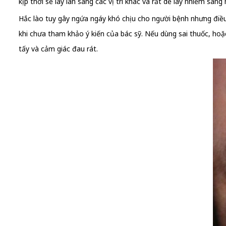
kịp thời sẽ lây lan sang các vị trí khác và rất dễ lây nhiễm sang
Hắc lào tuy gây ngứa ngáy khó chịu cho người bệnh nhưng điề
khi chưa tham khảo ý kiến của bác sỹ. Nếu dùng sai thuốc, hoặ
tấy và cảm giác đau rát.