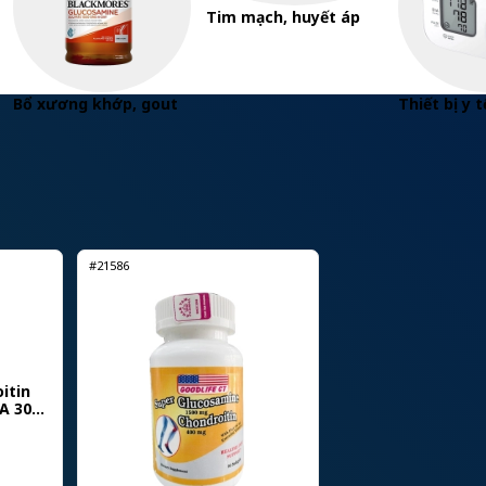
Tim mạch, huyết áp
Bổ xương khớp, gout
Thiết bị y t
#21586
itin
A 30
oái