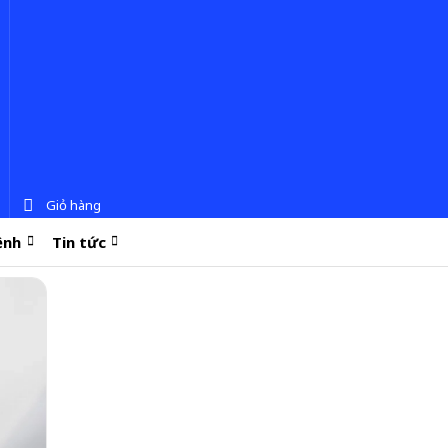
Giỏ hàng
ệnh
Tin tức