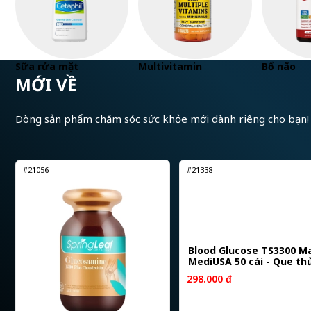
Sữa rửa mặt
Multivitamin
Bổ não
MỚI VỀ
Dòng sản phẩm chăm sóc sức khỏe mới dành riêng cho bạn!
#21056
#21338
Blood Glucose TS3300 M
MediUSA 50 cái - Que th
đường huyết
298.000 đ