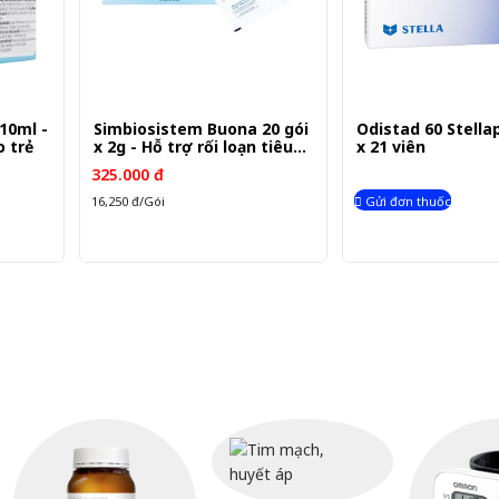
10ml -
Simbiosistem Buona 20 gói
Odistad 60 Stella
o trẻ
x 2g - Hỗ trợ rối loạn tiêu
x 21 viên
hóa
325.000 đ
16,250 đ/Gói
Gửi đơn thuốc