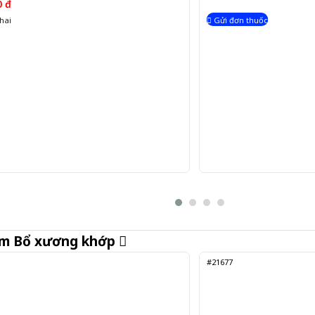
0 đ
hai
Gửi đơn thuốc
ẩm
Bổ xương khớp
#21677