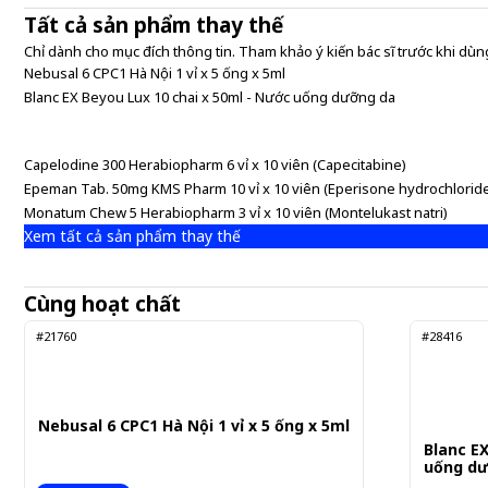
Tất cả sản phẩm thay thế
Chỉ dành cho mục đích thông tin. Tham khảo ý kiến bác sĩ trước khi dùng
Nebusal 6 CPC1 Hà Nội 1 vỉ x 5 ống x 5ml
Blanc EX Beyou Lux 10 chai x 50ml - Nước uống dưỡng da
Capelodine 300 Herabiopharm 6 vỉ x 10 viên (Capecitabine)
Epeman Tab. 50mg KMS Pharm 10 vỉ x 10 viên (Eperisone hydrochlorid
Monatum Chew 5 Herabiopharm 3 vỉ x 10 viên (Montelukast natri)
Xem tất cả sản phẩm thay thế
Cùng hoạt chất
#21760
#28416
Nebusal 6 CPC1 Hà Nội 1 vỉ x 5 ống x 5ml
Blanc E
uống d