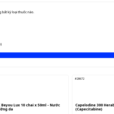
 bất kỳ loại thuốc nào.
e)
#28672
X Beyou Lux 10 chai x 50ml - Nước
Capelodine 300 Herab
ưỡng da
(Capecitabine)