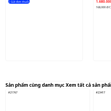
1.680.00
Gửi đơn thuốc
168,000 đ/C
Sản phẩm cùng danh mục
Xem tất cả sản ph
#21767
#23417