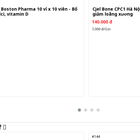
 Boston Pharma 10 vỉ x 10 viên - Bổ
Cjel Bone CPC1 Hà Nội 
ci, vitamin D
giảm loãng xương
140.000 đ
7,000 đ/Gói
f
#144