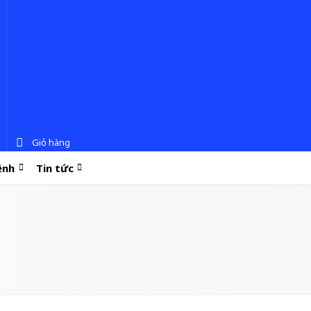
Giỏ hàng
ệnh
Tin tức