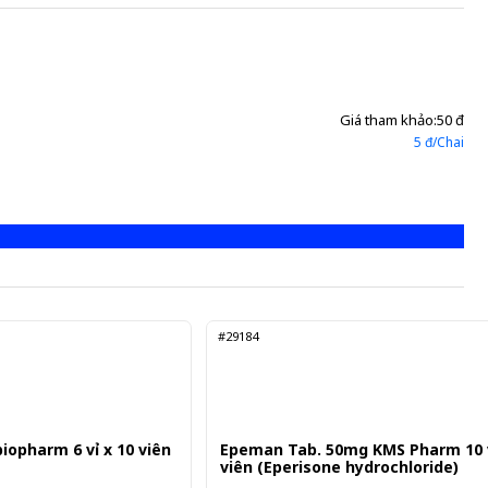
Giá tham khảo:
50 đ
5 đ/Chai
#29184
iopharm 6 vỉ x 10 viên
Epeman Tab. 50mg KMS Pharm 10 v
viên (Eperisone hydrochloride)