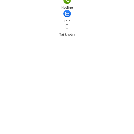
Giá: 396,000 đ
Hotline
Thêm vào giỏ hàng
Zalo
Tài khoản
0
Tài khoản