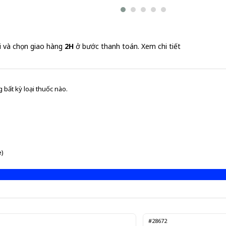
Blanc EX Beyou Lux 10 chai x 50ml - Nước uống dưỡng
1.680.000 đ
168,000 đ/Chai
i và chọn giao hàng
2H
ở bước thanh toán.
Xem chi tiết
 bất kỳ loại thuốc nào.
e)
#28672