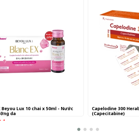
X Beyou Lux 10 chai x 50ml - Nước
Capelodine 300 Herab
ưỡng da
(Capecitabine)
0 đ
hai
Gửi đơn thuốc