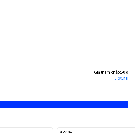
 da
Capelodine 300 Herabiopharm 6 vỉ x 10 viên (Capec
Gửi đơn thuốc
Giá tham khảo:
50 đ
5 đ/Chai
#29184