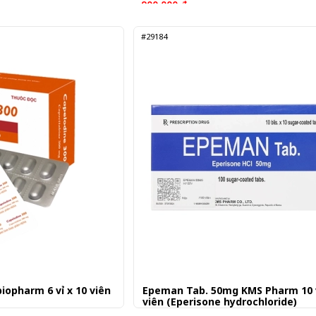
900.000 đ
7,500 đ/Viên
#29184
iopharm 6 vỉ x 10 viên
Epeman Tab. 50mg KMS Pharm 10 v
viên (Eperisone hydrochloride)