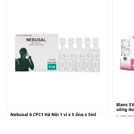
Blanc E
uống d
Nebusal 6 CPC1 Hà Nội 1 vỉ x 5 ống x 5ml
1.680.00
168,000 đ/C
Gửi đơn thuốc