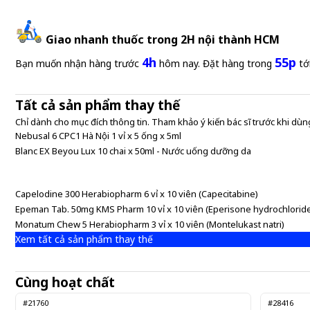
Giao nhanh thuốc trong 2H nội thành HCM
4h
55p
Bạn muốn nhận hàng trước
hôm nay. Đặt hàng trong
tớ
Tất cả sản phẩm thay thế
Nebusal 6 CPC1 Hà Nội 1 vỉ x 5 ống x 5ml
Chỉ dành cho mục đích thông tin. Tham khảo ý kiến bác sĩ trước khi dùng
Nebusal 6 CPC1 Hà Nội 1 vỉ x 5 ống x 5ml
Blanc EX Beyou Lux 10 chai x 50ml - Nước uống dưỡng da
Gửi đơn thuốc
Capelodine 300 Herabiopharm 6 vỉ x 10 viên (Capecitabine)
Epeman Tab. 50mg KMS Pharm 10 vỉ x 10 viên (Eperisone hydrochlorid
Monatum Chew 5 Herabiopharm 3 vỉ x 10 viên (Montelukast natri)
Xem tất cả sản phẩm thay thế
Cùng hoạt chất
#21760
#28416