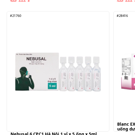
795.000 đ
295.000 
19,875 đ/Viên
9,833 đ/Viê
#21760
#28416
Blanc E
uống d
Nebusal 6 CPC1 Hà Nội 1 vỉ x 5 ống x 5ml