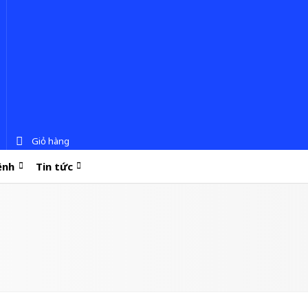
Giỏ hàng
ệnh
Tin tức