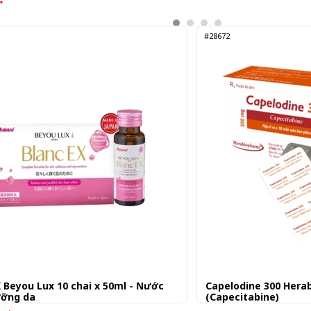
đ
n
#28672
X Beyou Lux 10 chai x 50ml - Nước
Capelodine 300 Herab
ưỡng da
(Capecitabine)