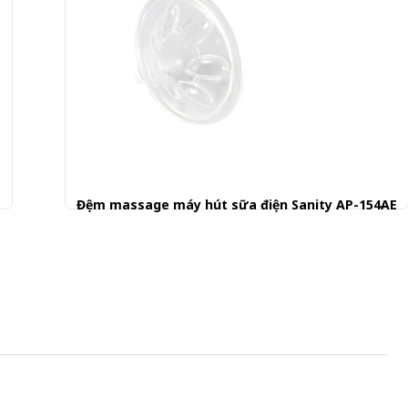
E
Đệm massage máy hút sữa điện Sanity AP-154AE
50.001 đ