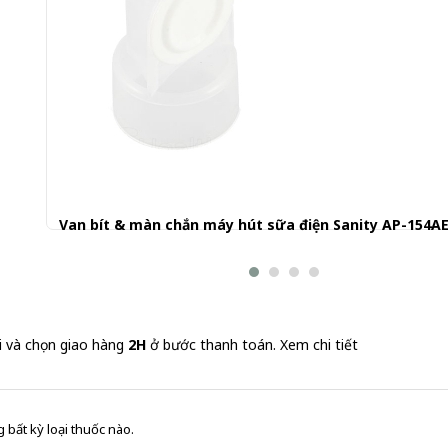
Van bít & màn chắn máy hút sữa điện Sanity AP-154A
30.001 đ
i và chọn giao hàng
2H
ở bước thanh toán.
Xem chi tiết
 bất kỳ loại thuốc nào.