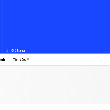
Giỏ hàng
ệnh
Tin tức