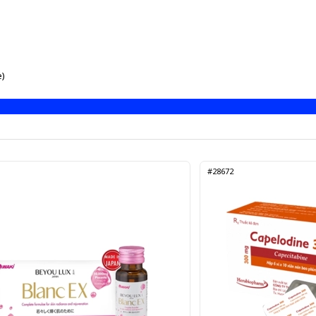
e)
#28672