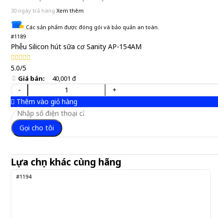
30 ngày trả hàng
Xem thêm
Các sản phẩm được đóng gói và bảo quản an toàn.
#1189
Phễu Silicon hút sữa cơ Sanity AP-154AM
5.0/5
Giá bán:
40,001 đ
-
+
Thêm vào giỏ hàng
Gọi cho tôi
Lựa chọn khác cùng hãng
#1194