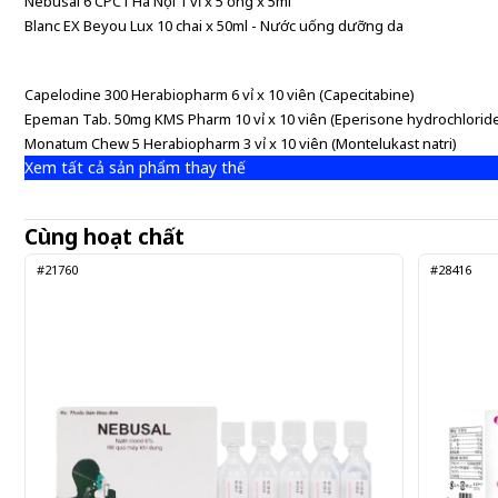
Nebusal 6 CPC1 Hà Nội 1 vỉ x 5 ống x 5ml
Blanc EX Beyou Lux 10 chai x 50ml - Nước uống dưỡng da
Capelodine 300 Herabiopharm 6 vỉ x 10 viên (Capecitabine)
Epeman Tab. 50mg KMS Pharm 10 vỉ x 10 viên (Eperisone hydrochlorid
Monatum Chew 5 Herabiopharm 3 vỉ x 10 viên (Montelukast natri)
Xem tất cả sản phẩm thay thế
Cùng hoạt chất
#21760
#28416