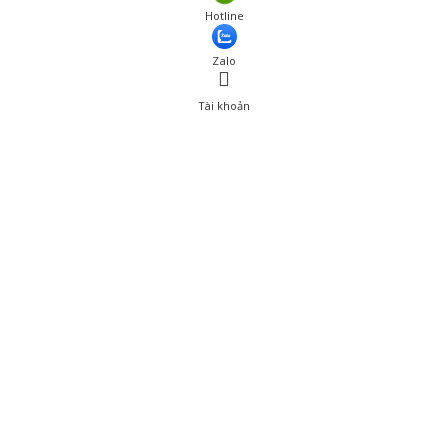
Giá: 60,000 đ
Hotline
Thêm vào giỏ hàng
Zalo
Tài khoản
0
Tài khoản