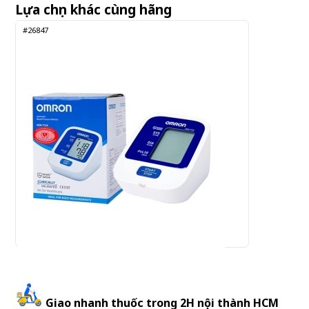
Lựa chọn khác cùng hãng
#26847
Omron HEM-7124 - Máy đo huyết áp bắp tay
Giao nhanh thuốc trong 2H nội thành HCM
920.000 đ