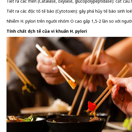
Tiết ra các men (Catalase, oxylase, glucopolypeptidase): cắt cầu
Tiết ra các độc tố tế bào (Cytotoxin): gây phá hủy tế bào sinh lo
Nhiễm H. pylori trên người nhóm O cao gấp 1,5-2 lần so với ngư
Tính chất dịch tễ của vi khuẩn H. pylori