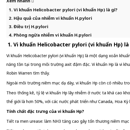
Xem nhanh
1. Vi khuẩn Helicobacter pylori (vi khuẩn Hp) là gì?
2. Hậu quả của nhiễm vi khuẩn H.pylori
3. Điều trị H.pylori
4. Phòng ngừa nhiễm vi khuẩn H.pylori
1. Vi khuẩn Helicobacter pylori (vi khuẩn Hp) là
Vi khuẩn Helicobacter pylori (vi khuẩn Hp) là một dạng xoắn khu
năng tồn tại trong môi trường axit đậm đặc. Vi khuẩn Hp là vi kh
Robin Warren tìm thấy.
Ngoài môi trường niêm mạc dạ dày, vi khuẩn Hp còn có nhiều trong
Theo thống kê, tỷ lệ vi khuẩn Hp lây nhiễm ở nước ta khá cao kh
thể giới là hơn 50%, với các nước phát triển như Canada, Hoa Kỳ 
Tính chất đặc trưng của vi khuẩn Hp?
Tiết ra men urease: làm NH3 tăng cao gây tổn thương niêm mạc d