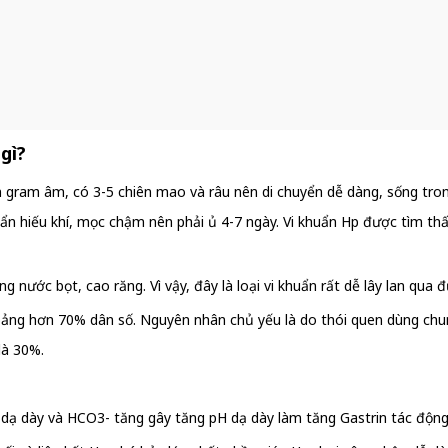
 gì?
ẩn gram âm, có 3-5 chiên mao và râu nên di chuyển dễ dàng, sống tr
uẩn hiếu khí, mọc chậm nên phải ủ 4-7 ngày. Vi khuẩn Hp được tìm th
 nước bọt, cao răng. Vì vậy, đây là loại vi khuẩn rất dễ lây lan qua 
oảng hơn 70% dân số. Nguyên nhân chủ yếu là do thói quen dùng chung 
là 30%.
ạ dày và HCO3- tăng gây tăng pH dạ dày làm tăng Gastrin tác động t