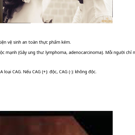
 kiện vệ sinh an toàn thực phẩm kém.
, độc mạnh (Gây ung thư: lymphoma, adenocarcinoma). Mỗi người chỉ 
loại CAG. Nếu CAG (+): độc, CAG (-): không độc.