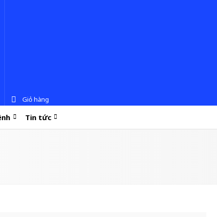
Giỏ hàng
ệnh
Tin tức