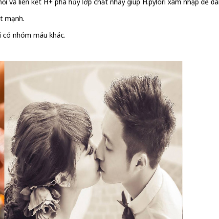
 nối và liên kết H+ phá hủy lớp chất nhầy giúp H.pylori xâm nhập dễ
ét mạnh.
ời có nhóm máu khác.