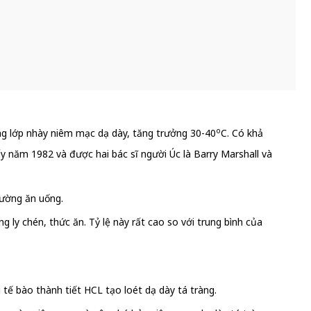
o
ong lớp nhày niêm mạc dạ dày, tăng trưởng 30-40
C. Có khả
ấy năm 1982 và được hai bác sĩ người Úc là Barry Marshall và
đường ăn uống.
ly chén, thức ăn. Tỷ lệ này rất cao so với trung bình của
ế bào thành tiết HCL tạo loét dạ dày tá tràng.