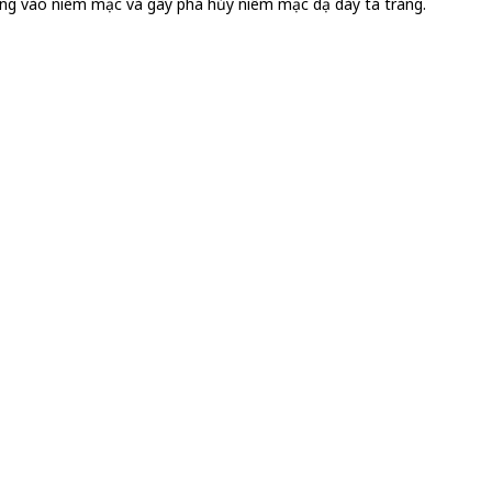
 dàng vào niêm mạc và gây phá hủy niêm mạc dạ dày tá tràng.