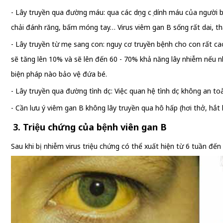
- Lây truyền qua đường máu: qua các dụng cụ dính máu của người b
chải đánh răng, bấm móng tay… Virus viêm gan B sống rất dai, th
- Lây truyền từ mẹ sang con: nguy cơ truyền bệnh cho con rất ca
sẽ tăng lên 10% và sẽ lên đến 60 - 70% khả năng lây nhiễm nếu 
biện pháp nào bảo vệ đứa bé.
- Lây truyền qua đường tình dục: Việc quan hệ tình dục không an 
- Cần lưu ý viêm gan B không lây truyền qua hô hấp (hơi thở, hắt h
3. Triệu chứng của bệnh viên gan B
Sau khi bị nhiễm virus triệu chứng có thể xuất hiện từ 6 tuần đến